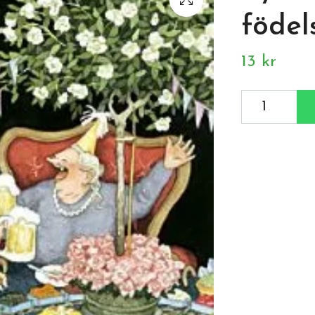
födel
13 kr