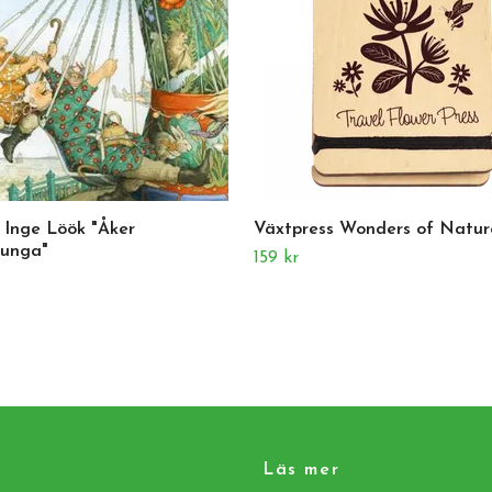
 Inge Löök "Åker
Växtpress Wonders of Natur
gunga"
159 kr
Läs mer