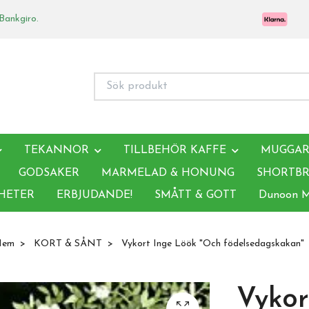
 Bankgiro.
TEKANNOR
TILLBEHÖR KAFFE
MUGGAR,
GODSAKER
MARMELAD & HONUNG
SHORTBR
HETER
ERBJUDANDE!
SMÅTT & GOTT
Dunoon 
Hem
KORT & SÅNT
Vykort Inge Löök "Och födelsedagskakan"
Vykor