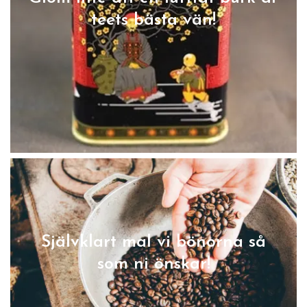
teets bästa vän!
Självklart mal vi bönorna så
som ni önskar!