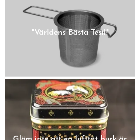
"Världens Bästa Tesil"
Glöm inte att en lufttät burk är